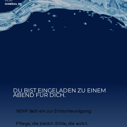
VICHY
MINÉRAL 89
DU BIST EINGELADEN ZU EINEM
ABEND FÜR DICH.
VICHY
lädt ein zur Entschleunigung:
Pflege, die bleibt. Stille, die wirkt.