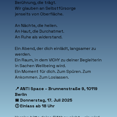
Berührung, die trägt.
Wir glauben an Selbstfürsorge
jenseits von Oberfläche.
An Nächte, die heilen.
An Haut, die Durchatmet.
An Ruhe als widerstand.
Ein Abend, der dich einlädt, langsamer zu
werden.
Ein Raum, in dem VICHY zu deiner Begleiterin
in Sachen Wellbeing wird.
Ein Moment für dich. Zum Spüren. Zum
Ankommen. Zum Loslassen.
📍 ANTI Space – Brunnenstraße 9, 10119
Berlin
📅 Donnerstag, 17. Juli 2025
🕕 Einlass ab 18 Uhr