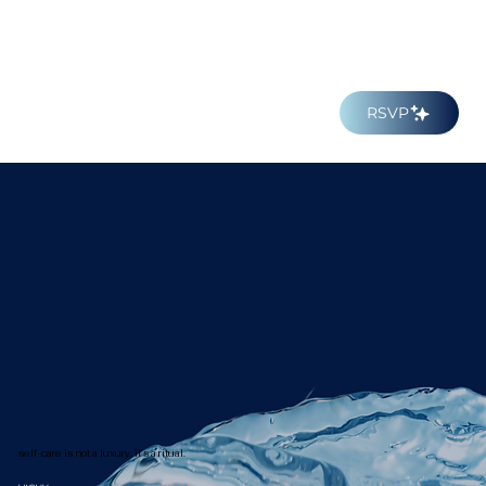
RSVP
self-care is not a luxury. it’s a ritual.